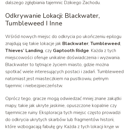
dalszego zgłębiania tajemnic Dzikiego Zachodu.
Odkrywanie Lokacji: Blackwater,
Tumbleweed I Inne
Wśród nowych miejsc do odkrycia po ukończeniu epilogu
znajdują się takie lokacje jak
Blackwater
,
Tumbleweed
,
Thieves’ Landing
, czy
Gaptooth Ridge
. Każda z tych
miejscowości oferuje unikalne doświadczenia i wyzwania.
Blackwater to tętniące życiem miasto, gdzie można
spotkać wiele interesujących postaci i zadań. Tumbleweed
natomiast jest miasteczkiem na pustkowiu, pełnym
tajemnic i niebezpieczeństw.
Oprócz tego, gracze mogą odwiedzać mniej znane zakątki
mapy, takie jak ukryte jaskinie, opuszczone kopalnie czy
tajemnicze ruiny. Eksploracja tych miejsc często prowadzi
do odkrycia ukrytych skarbów lub fragmentów historii,
które wzbogacają fabułę gry. Każda z tych lokacji kryje w