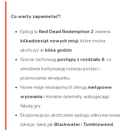
Co warto zapamietać?:
Epilog w
Red Dead Redemption 2
zawiera
kilkadziesiąt nowych misji
, które można
ukończyć w
kilka godzin
.
Gracze zachowują
postępy z rozdziału 6
, co
umożliwia kontynuację rozwoju postaci i
przenoszenie ekwipunku.
Nowe misje nieznajomych oferują
nietypowe
wyzwania
i moralne dylematy, wzbogacając
fabułę gry.
Eksploracja po ukończeniu epilogu odkrywa nowe
lokacje, takie jak
Blackwater
i
Tumbleweed
,