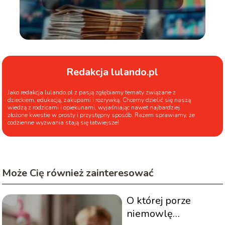
Redakcja lulando.pl
Jako redakcja lulando.pl z pasją zgłębiamy tematy związane z
dzieckiem, edukacją, zakupami i rozrywką. Chcemy dzielić się naszą
wiedzą z rodzicami i opiekunami, wyjaśniając nawet najbardziej
złożone kwestie w prosty i przystępny sposób. Razem sprawiamy, że
codzienne wyzwania stają się łatwiejsze!
Może Cię również zainteresować
O której porze
niemowlę