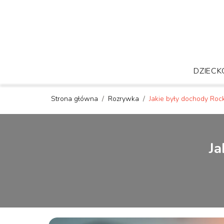
DZIECK
Strona główna
/
Rozrywka
/
Jakie były dochody Roc
Ja