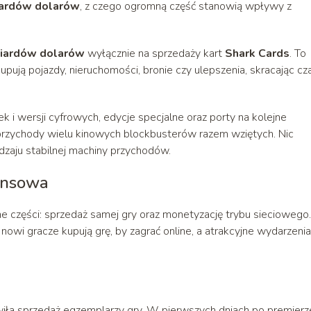
iardów dolarów
, z czego ogromną część stanowią wpływy z
liardów dolarów
wyłącznie na sprzedaży kart
Shark Cards
. To
kupują pojazdy, nieruchomości, bronie czy ulepszenia, skracając cz
k i wersji cyfrowych, edycje specjalne oraz porty na kolejne
 przychody wielu kinowych blockbusterów razem wziętych. Nic
dzaju stabilnej machiny przychodów.
nansowa
 części: sprzedaż samej gry oraz monetyzację trybu sieciowego.
owi gracze kupują grę, by zagrać online, a atrakcyjne wydarzeni
iła sprzedaż egzemplarzy gry. W pierwszych dniach po premierz