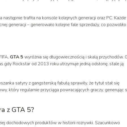
 a następnie trafiła na konsole kolejnych generacji oraz PC. Każde
ej generacji – generowało kolejne fale sprzedaży, co pozwoliło
 FIFA,
GTA 5
wyróżnia się długowiecznością i skalą przychodów. 
zas gdy Rockstar od 2013 roku utrzymuje jedną odsłonę, stale ją
szanka satyry z gangsterską fabułą sprawiły, że tytuł stał się
y, który regularnie przyciąga powracających graczy, generując s
ra z GTA 5?
dziej dochodowych produktów w historii rozrywki. Szacunkowo