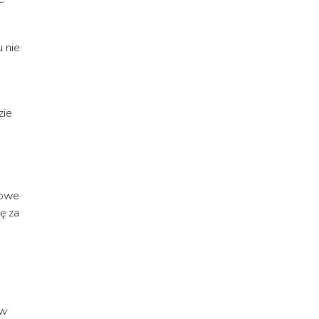
u nie
zie
nowe
ę za
 w