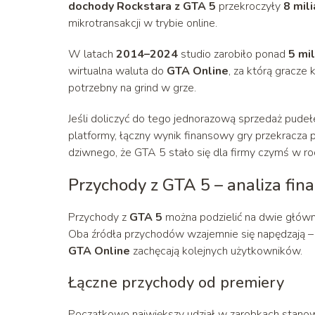
dochody Rockstara z GTA 5
przekroczyły
8 mil
mikrotransakcji w trybie online.
W latach
2014–2024
studio zarobiło ponad
5 mi
wirtualna waluta do
GTA Online
, za którą gracze 
potrzebny na grind w grze.
Jeśli doliczyć do tego jednorazową sprzedaż pudełe
platformy, łączny wynik finansowy gry przekracza
dziwnego, że GTA 5 stało się dla firmy czymś w ro
Przychody z GTA 5 – analiza fi
Przychody z
GTA 5
można podzielić na dwie główne
Oba źródła przychodów wzajemnie się napędzają – n
GTA Online
zachęcają kolejnych użytkowników.
Łączne przychody od premiery
Początkowo największy udział w zarobkach stanow