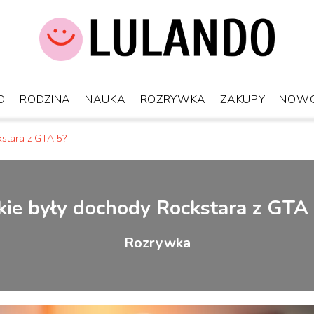
O
RODZINA
NAUKA
ROZRYWKA
ZAKUPY
NOWO
kstara z GTA 5?
kie były dochody Rockstara z GTA
Rozrywka