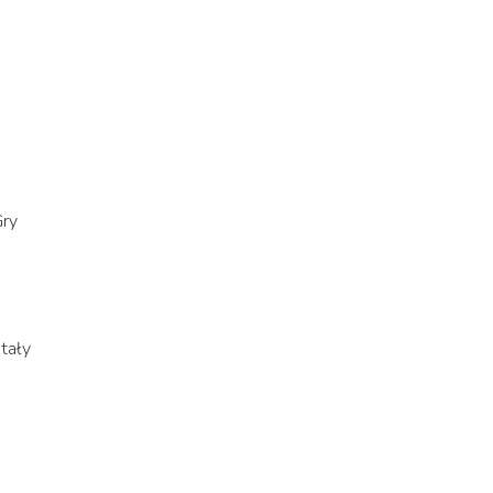
Gry
tały