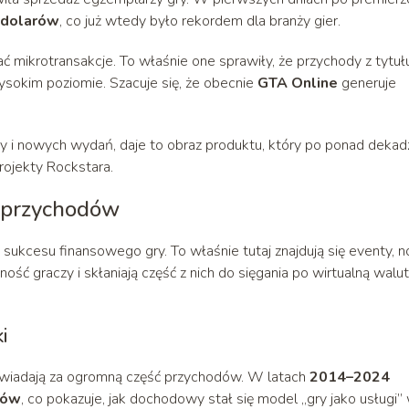
 dolarów
, co już wtedy było rekordem dla branży gier.
ać mikrotransakcje. To właśnie one sprawiły, że przychody z tytuł
wysokim poziomie. Szacuje się, że obecnie
GTA Online
generuje
y i nowych wydań, daje to obraz produktu, który po ponad dekad
projekty Rockstara.
 przychodów
sukcesu finansowego gry. To właśnie tutaj znajdują się eventy, 
ość graczy i skłaniają część z nich do sięgania po wirtualną walut
i
iadają za ogromną część przychodów. W latach
2014–2024
rów
, co pokazuje, jak dochodowy stał się model „gry jako usługi”