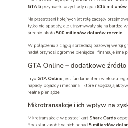
GTA 5
przyniosło przychody rzędu
815 milionów
Na przestrzeni kolejnych lat rolę zaczęły przejmow
tylko nie spadały, ale utrzymywały się na bardzo 
średnio około
500 milionów dolarów rocznie
.
W połączeniu z ciągłą sprzedażą bazowej wersji gr
nadal przynosi ogromne pieniądze i finansuje inne 
GTA Online – dodatkowe źródło
Tryb
GTA Online
jest fundamentem wieloletniego 
napady, pojazdy i mechaniki, które napędzają aktywn
realne pieniądze.
Mikrotransakcje i ich wpływ na zysk
Mikrotransakcje w postaci kart
Shark Cards
odpow
Rockstar zarobił na nich ponad
5 miliardów dola