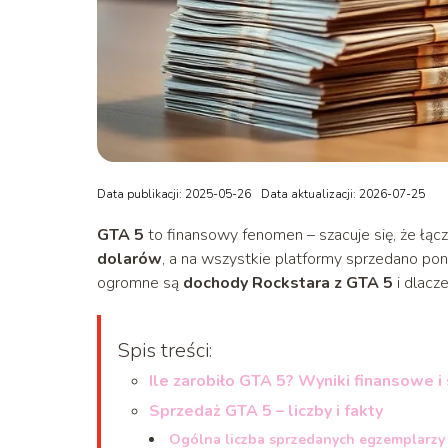
Data publikacji: 2025-05-26
Data aktualizacji: 2026-07-25
GTA 5
to finansowy fenomen – szacuje się, że łącz
dolarów
, a na wszystkie platformy sprzedano po
ogromne są
dochody Rockstara z GTA 5
i dlacz
Spis treści:
Ile zarobiło GTA 5? Wyniki finansowe i
Sprzedaż GTA 5 – liczby i fakty
Ogólna liczba sprzedanych egzemplarzy