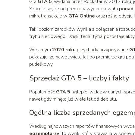
Gra
GTA 5
, wydana przez Rockstar w 2013 roku, j
Szacuje się, że od premiery wygenerowała
ponad 
mikrotransakcje w
GTA Online
oraz różne edycje 
Taki poziom zarobków wynika z połączenia rozbudow
trybu sieciowego. Dzięki temu tytuł pozostaje ak
W samym
2020 roku
przychody przypisywane
GT
pokazuje, że nawet wiele lat po premierze gra pot
pudełkowy.
Sprzedaż GTA 5 – liczby i fakty
Popularność
GTA 5
najlepiej widać w danych sprze
nawet gdy minęło już wiele lat od debiutu.
Ogólna liczba sprzedanych egzem
Według najnowszych raportów finansowych wyd
egzemplarzy
. To wynik, który stawia ją w ścisłej 