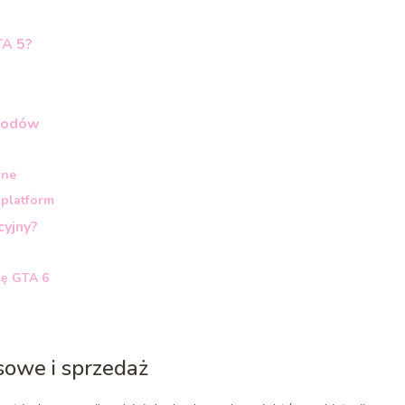
TA 5?
chodów
ine
platform
cyjny?
ję GTA 6
sowe i sprzedaż