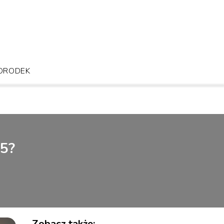
RODEK
 5?
Zobacz także: