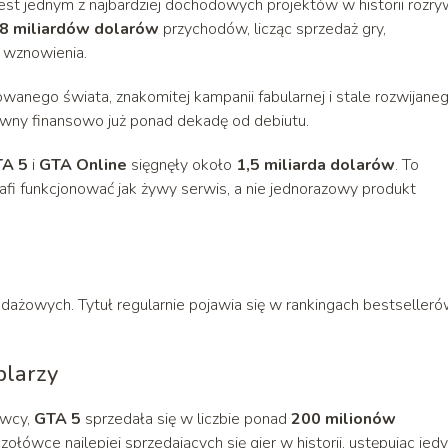
est jednym z najbardziej dochodowych projektów w historii rozryw
8 miliardów dolarów
przychodów, licząc sprzedaż gry,
i wznowienia.
anego świata, znakomitej kampanii fabularnej i stale rozwijane
tywny finansowo już ponad dekadę od debiutu.
A 5
i
GTA Online
sięgnęły około
1,5 miliarda dolarów
. To
rafi funkcjonować jak żywy serwis, a nie jednorazowy produkt
dażowych. Tytuł regularnie pojawia się w rankingach bestselleró
plarzy
awcy,
GTA 5
sprzedała się w liczbie ponad
200 milionów
czołówce najlepiej sprzedających się gier w historii, ustępując jed