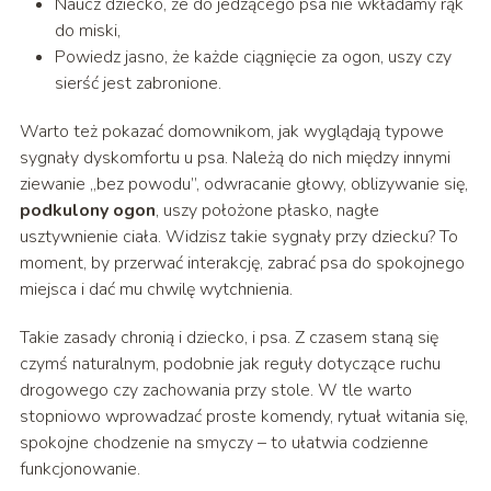
Naucz dziecko, że do jedzącego psa nie wkładamy rąk
do miski,
Powiedz jasno, że każde ciągnięcie za ogon, uszy czy
sierść jest zabronione.
Warto też pokazać domownikom, jak wyglądają typowe
sygnały dyskomfortu u psa. Należą do nich między innymi
ziewanie „bez powodu”, odwracanie głowy, oblizywanie się,
podkulony ogon
, uszy położone płasko, nagłe
usztywnienie ciała. Widzisz takie sygnały przy dziecku? To
moment, by przerwać interakcję, zabrać psa do spokojnego
miejsca i dać mu chwilę wytchnienia.
Takie zasady chronią i dziecko, i psa. Z czasem staną się
czymś naturalnym, podobnie jak reguły dotyczące ruchu
drogowego czy zachowania przy stole. W tle warto
stopniowo wprowadzać proste komendy, rytuał witania się,
spokojne chodzenie na smyczy – to ułatwia codzienne
funkcjonowanie.