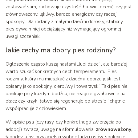
zostawać sam, zachowuje czystość. Łatwiej ocenić, czy jest
zrównoważony, lękliwy, bardzo energiczny czy raczej
spokojny. Dla rodziny z małymi dziećmi dorosły, stabilny
pies bywa mniej obciążający niż wymagający ogromnej
uwagi szczeniak.
Jakie cechy ma dobry pies rodzinny?
Ogłoszenia często kuszą hasłami „lubi dzieci”, ale bardziej
warto szukać konkretnych cech temperamentu. Pies
rodzinny, który ma mieszkać z dziećmi, dobrze jeśli jest
opisany jako spokojny, cierpliwy i towarzyski. Taki pies nie
panikuje przy każdym bodźcu, nie reaguje gwałtownie na
płacz czy krzyk, łatwo się regeneruje po stresie i chętnie
współpracuje z człowiekiem.
W opisie psa (czy rasy, czy konkretnego zwierzęcia do
adopcji) zwracaj uwagę na sformułowania:
zrównoważony
,
łagodny, ufny, przyjacielski wobec ludzi i psów, spokojnie