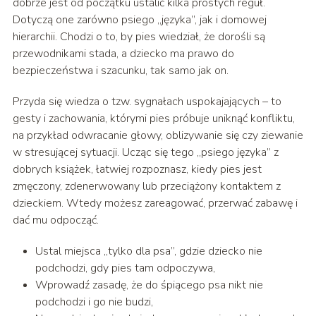
dobrze jest od początku ustalić kilka prostych reguł.
Dotyczą one zarówno psiego „języka”, jak i domowej
hierarchii. Chodzi o to, by pies wiedział, że dorośli są
przewodnikami stada, a dziecko ma prawo do
bezpieczeństwa i szacunku, tak samo jak on.
Przyda się wiedza o tzw. sygnałach uspokajających – to
gesty i zachowania, którymi pies próbuje uniknąć konfliktu,
na przykład odwracanie głowy, oblizywanie się czy ziewanie
w stresującej sytuacji. Ucząc się tego „psiego języka” z
dobrych książek, łatwiej rozpoznasz, kiedy pies jest
zmęczony, zdenerwowany lub przeciążony kontaktem z
dzieckiem. Wtedy możesz zareagować, przerwać zabawę i
dać mu odpocząć.
Ustal miejsca „tylko dla psa”, gdzie dziecko nie
podchodzi, gdy pies tam odpoczywa,
Wprowadź zasadę, że do śpiącego psa nikt nie
podchodzi i go nie budzi,