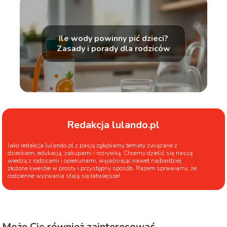
Ile wody powinny pić dzieci?
Zasady i porady dla rodziców
Redakcja lulando.pl
Jako redakcja lulando.pl z pasją zgłębiamy tematy związane z
dzieckiem, edukacją, zakupami i rozrywką. Chcemy dzielić się naszą
wiedzą z rodzicami i opiekunami, wyjaśniając nawet najbardziej
złożone kwestie w prosty i przystępny sposób. Razem sprawiamy, że
codzienne wyzwania stają się łatwiejsze!
Może Cię również zainteresować