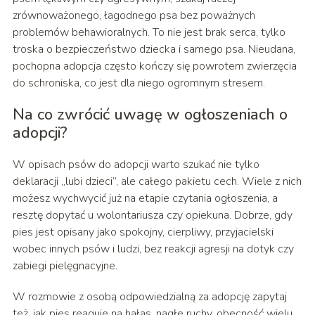
zrównoważonego, łagodnego psa bez poważnych
problemów behawioralnych. To nie jest brak serca, tylko
troska o bezpieczeństwo dziecka i samego psa. Nieudana,
pochopna adopcja często kończy się powrotem zwierzęcia
do schroniska, co jest dla niego ogromnym stresem.
Na co zwrócić uwagę w ogłoszeniach o
adopcji?
W opisach psów do adopcji warto szukać nie tylko
deklaracji „lubi dzieci”, ale całego pakietu cech. Wiele z nich
możesz wychwycić już na etapie czytania ogłoszenia, a
resztę dopytać u wolontariusza czy opiekuna. Dobrze, gdy
pies jest opisany jako spokojny, cierpliwy, przyjacielski
wobec innych psów i ludzi, bez reakcji agresji na dotyk czy
zabiegi pielęgnacyjne.
W rozmowie z osobą odpowiedzialną za adopcję zapytaj
też, jak pies reaguje na hałas, nagłe ruchy, obecność wielu