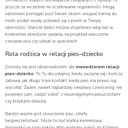
jeszcze za wcześnie na oczekiwanie regularności. Mogą
natomiast pomagać pod Twoim okiem: wsypać karmę do
miski, podać wodę, pobawić się z psem w Twojej
obecności. Starsze dzieci można stopniowo włączać w
konkretnie określone zadania, na przykład wieczorne
czesanie psa czy udział w spacerach.
Rola rodzica w relacji pies–dziecko
Dorosły nie jest obserwatorem, ale
menedżerem relacji
pies–dziecko
. To Ty decydujesz, kiedy zaczyna się i kończy
zabawa, jak długo trwa kontakt, kiedy pies ma prawo się
wycofać. Żaden, nawet najbardziej cierpliwy czworonóg, nie
powinien sam „radzić sobie” z nieumiejętnymi pieszczotami
czy krzykami dziecka.
Bardzo ważne jest stworzenie psu „strefy
bezpieczeństwa”. Może to być klatka kennelowa,
legowisko w rogu pokoju albo wybrany pokój, do którego