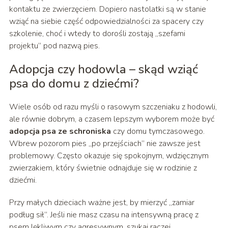
kontaktu ze zwierzęciem. Dopiero nastolatki są w stanie
wziąć na siebie część odpowiedzialności za spacery czy
szkolenie, choć i wtedy to dorośli zostają „szefami
projektu” pod nazwą pies.
Adopcja czy hodowla – skąd wziąć
psa do domu z dziećmi?
Wiele osób od razu myśli o rasowym szczeniaku z hodowli,
ale równie dobrym, a czasem lepszym wyborem może być
adopcja psa ze schroniska
czy domu tymczasowego.
Wbrew pozorom pies „po przejściach” nie zawsze jest
problemowy. Często okazuje się spokojnym, wdzięcznym
zwierzakiem, który świetnie odnajduje się w rodzinie z
dziećmi.
Przy małych dzieciach ważne jest, by mierzyć „zamiar
podług sił”. Jeśli nie masz czasu na intensywną pracę z
psem lękliwym czy agresywnym, szukaj raczej