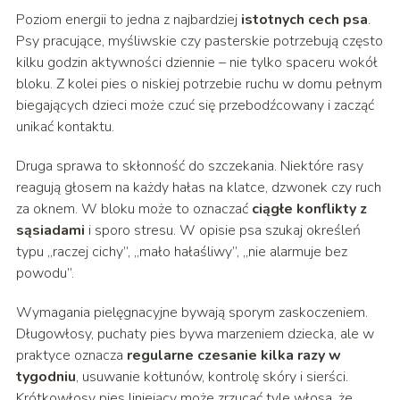
Poziom energii to jedna z najbardziej
istotnych cech psa
.
Psy pracujące, myśliwskie czy pasterskie potrzebują często
kilku godzin aktywności dziennie – nie tylko spaceru wokół
bloku. Z kolei pies o niskiej potrzebie ruchu w domu pełnym
biegających dzieci może czuć się przebodźcowany i zacząć
unikać kontaktu.
Druga sprawa to skłonność do szczekania. Niektóre rasy
reagują głosem na każdy hałas na klatce, dzwonek czy ruch
za oknem. W bloku może to oznaczać
ciągłe konflikty z
sąsiadami
i sporo stresu. W opisie psa szukaj określeń
typu „raczej cichy”, „mało hałaśliwy”, „nie alarmuje bez
powodu”.
Wymagania pielęgnacyjne bywają sporym zaskoczeniem.
Długowłosy, puchaty pies bywa marzeniem dziecka, ale w
praktyce oznacza
regularne czesanie kilka razy w
tygodniu
, usuwanie kołtunów, kontrolę skóry i sierści.
Krótkowłosy pies liniejący może zrzucać tyle włosa, że