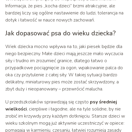
Informacja, że pies „kocha dzieci” brzmi atrakcyjnie, ale
bardziej liczy się ogólne nastawienie do ludzi, tolerancja na
dotyk i łatwość w nauce nowych zachowań.
Jak dopasować psa do wieku dziecka?
Wiek dziecka mocno wpływa na to, jaki piesek będzie dla
niego bezpieczny. Małe dzieci mają jeszcze mało wyczucia
siły i trudno im zrozumieć granice, dlatego łatwo o
przypadkowe pociągnięcie za ogon, wpakowanie palca do
oka czy przytulenie z całej siły. W takiej sytuacji bardzo
delikatny, miniaturowy pies może zostać skrzywdzony, a
zbyt duży i nieopanowany – przewrócić malucha.
U przedszkolaków sprawdzają się często
psy średniej
wielkości
, cierpliwe i łagodne, ale na tyle solidne, by nie
zrobić im krzywdy przy każdym dotknięciu. Starsze dzieci w
wieku szkolnym mogą już aktywnie uczestniczyć w opiece:
pomagają w karmieniu, czesaniu, łatwiej rozumieją zasady