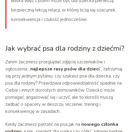
Bliska więź z psem może być dla dziecka pierwszą
bezpieczną lekcją relacji, w której liczą się szacunek,
konsekwencja i czułość jednocześnie.
Jak wybrać psa dla rodziny z dziećmi?
Zanim zaczniesz przeglądać zdjęcia szczeniaków i
ogłoszenia „
najlepsze rasy psów dla dzieci
”, zatrzymaj
się przy jednym pytaniu: czy szukasz psa dla dziecka, czy
psa dla rodziny? Prawdziwa odpowiedzialność spadnie na
Ciebie i innych dorosłych domowników. Dziecko może
pomagać, angażować się i uczyć, ale to dorośli muszą
zadbać o spacery w deszczu, leczenie, trening i
konsekwencję w zasadach.
Kiedy zaczniesz patrzeć na psa jak na
nowego członka
rodziny
, a nie „prezent dla synka czy córki”, łatwiej będzie