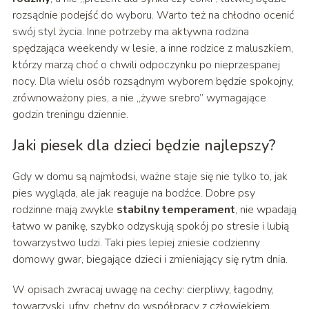
rozsądnie podejść do wyboru. Warto też na chłodno ocenić
swój styl życia. Inne potrzeby ma aktywna rodzina
spędzająca weekendy w lesie, a inne rodzice z maluszkiem,
którzy marzą choć o chwili odpoczynku po nieprzespanej
nocy. Dla wielu osób rozsądnym wyborem będzie spokojny,
zrównoważony pies, a nie „żywe srebro” wymagające
godzin treningu dziennie.
Jaki piesek dla dzieci będzie najlepszy?
Gdy w domu są najmłodsi, ważne staje się nie tylko to, jak
pies wygląda, ale jak reaguje na bodźce. Dobre psy
rodzinne mają zwykle
stabilny temperament
, nie wpadają
łatwo w panikę, szybko odzyskują spokój po stresie i lubią
towarzystwo ludzi. Taki pies lepiej zniesie codzienny
domowy gwar, biegające dzieci i zmieniający się rytm dnia.
W opisach zwracaj uwagę na cechy: cierpliwy, łagodny,
towarzyski, ufny, chętny do współpracy z człowiekiem.