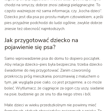
chodzi na smyczy, dobrze znosi zabiegi pielęgnacyjne. To
często ważniejsze niż sama informacja, czy „kocha dzieci”.
Dziecko jest dla psa po prostu małym człowiekiem, a jeśli
pies przyjaźnie podchodzi do ludzi ogólnie, zwykle dobrze
zniesie też obecność najmłodszych.
Jak przygotować dziecko na
pojawienie się psa?
Samo wprowadzenie psa do domu to dopiero początek.
Aby relacja dziecko–pies była bezpieczna, trzeba dziecko
świadomie do niej przygotować. Zanim czworonóg
przekroczy próg mieszkania, porozmawiaj z maluchem o
tym, jak wygląda psie ciało, co jest przyjemne, a co może
boleć. Wytłumacz, że ciągnięcie za ogon czy uszy, siadanie
na psie, budzenie go ze snu to dla niego stres i ból.
Małe dzieci w wieku przedszkolnym nie powinny mieć
formalnych, stałych obowiązków związanych z opieką. To